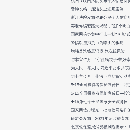
杭州互联网法院发布个人信息保
警钟长鸣：廉洁从业违规案例
浙江法院发布侵犯公民个人信息
养老诈骗套路大揭秘，“图”个明
国家网信办集中打击一批“李鬼”
警惕以虚拟货币为噱头的骗局
增强反洗钱意识 防范洗钱风险
防非宣传月丨“守住钱袋子•护好幸
为人民、靠人民 习近平要求共筑
防非宣传月丨非法证券期货活动
5•15全国投资者保护宣传日—
5•15全国投资者保护宣传日—
4•15第七个全民国家安全教育日
国家网信办曝光一批电信网络诈
证监会发布：2021年证监稽查2
北京银保监局消费者风险提示： 