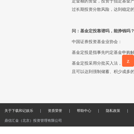
定金额的资金，投资于指定基金
过长期投资分散风险，达到稳定
问：基金定投靠谱吗，能挣钱吗
中国证券投资基金业协会：
基金定投是指事先约定基金申购
z
基金定投采用分批买入法，均衡
意见反
且可以达到强制储蓄、积少成多
馈
关于下载和记娱乐
|
资质荣誉
|
帮助中心
|
隐私政策
|
鼎信汇金（北京）投资管理有限公司
和记娱乐手机版下载 copyright ©2018 鼎信汇金 和记娱乐手机版下载的版权所有