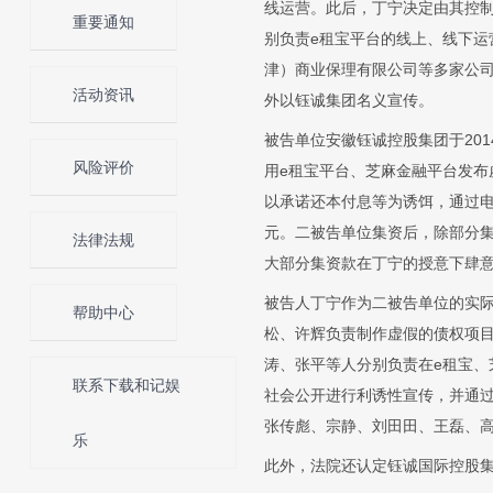
线运营。此后，丁宁决定由其控
重要通知
别负责e租宝平台的线上、线下
津）商业保理有限公司等多家公
活动资讯
外以钰诚集团名义宣传。
被告单位安徽钰诚控股集团于201
风险评价
用e租宝平台、芝麻金融平台发布虚
以承诺还本付息等为诱饵，通过电
元。二被告单位集资后，除部分
法律法规
大部分集资款在丁宁的授意下肆意
被告人丁宁作为二被告单位的实
帮助中心
松、许辉负责制作虚假的债权项
涛、张平等人分别负责在e租宝
联系下载和记娱
社会公开进行利诱性宣传，并通
张传彪、宗静、刘田田、王磊、
乐
此外，法院还认定钰诚国际控股