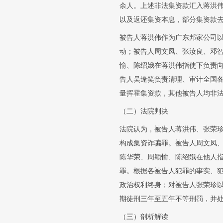
余人。上述非法集资款汇入蒋洪
以及返还集资本息，部分集资款
被告人蒋洪伟作为广东邦家公司
动；被告人周文凤、张汝良、邓
愉、陈绍娥在蒋洪伟指使下负责
告人吴逢笑负责清理、审计全国
量挥霍集资款，其他被告人均非
（二）法院判决
法院认为，被告人蒋洪伟、张荣
构成集资诈骗罪。被告人周文凤
陈华荣、周颖愉、陈绍娥在他人
罪。根据各被告人犯罪的事实、
政治权利终身；对被告人张荣珍
期徒刑三年至五年不等刑罚，并
（三）剖析解读