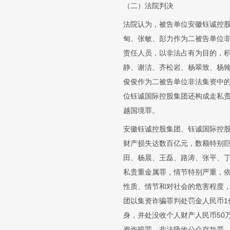
（二）法院判决
法院认为，被告单位安徽钰诚控
甸、张敏、彭力作为二被告单位
责任人员，以非法占有为目的，
静、谢洁、齐松岩、杨翠致、杨
俊俊作为二被告单位非法集资中
位钰诚国际控股集团还构成走私
越国境罪。
安徽钰诚控股集团、钰诚国际控
财产损失达数百亿元，数额特别
田、杨晨、王磊、路涛、张平、
私贵重金属罪，情节特别严重，
性质、情节和对社会的危害程度，
团以集资诈骗罪判处罚金人民币
身，并处没收个人财产人民币50
资诈骗罪、非法吸收公众存款罪、