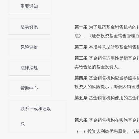
重要通知
活动资讯
第一条
为了规范基金销售机构的
法》、《证券投资基金销售管理
第二条
本指导意见所称基金销售
风险评价
第三条
基金销售适用性是指基金
卖给合适的基金投资人。
法律法规
第四条
基金销售机构应当参照本
投资人的风险提示，降低因销售
帮助中心
第五条
基金销售机构使用的基金
联系下载和记娱
第六条
基金销售机构在实施基金
乐
（一）投资人利益优先原则。当