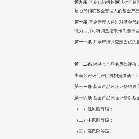
第九条
基金代销机构通过对基金
是否代销该基金管理人的基金产
第十条
基金管理人通过对基金代
能力，并可将调查结果作为选择
第十一条
开展审慎调查应当优先
第十二条
对基金产品的风险评价
由基金评级与评价机构提供基金
第十三条
基金产品风险评价结果
第十四条
基金产品风险评价以基
（一）低风险等级；
（二）中风险等级；
（三）高风险等级。