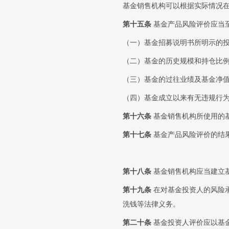
基金销售机构可以根据实际情况
第十五条
基金产品风险评价应当
（一）基金招募说明书所明示的
（二）基金的历史规模和持仓比
（三）基金的过往业绩及基金净
（四）基金成立以来有无违规行
第十六条
基金销售机构所使用的
第十七条
基金产品风险评价的结
第十八条
基金销售机构应当建立
第十九条
在对基金投资人的风险
洗钱等法律义务。
第二十条
基金投资人评价应以基