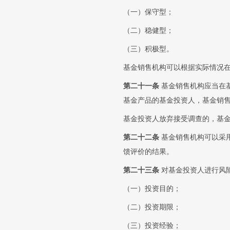
（一）保守型；
（二）稳健型；
（三）积极型。
基金销售机构可以根据实际情况
第二十一条
基金销售机构应当在
基金产品的基金投资人，基金销
基金投资人放弃接受调查的，基
第二十二条
基金销售机构可以采
馈评价的结果。
第二十三条
对基金投资人进行风
（一）投资目的；
（二）投资期限；
（三）投资经验；