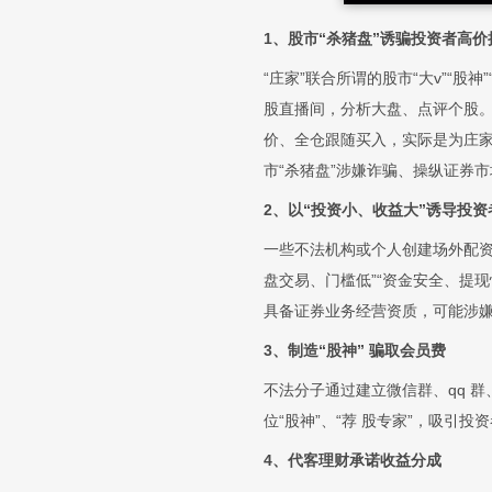
1、股市“杀猪盘”诱骗投资者高价
“庄家”联合所谓的股市“大v”“
股直播间，分析大盘、点评个股。
价、全仓跟随买入，实际是为庄家出
市“杀猪盘”涉嫌诈骗、操纵证券
2、以“投资小、收益大”诱导投
一些不法机构或个人创建场外配资网
盘交易、门槛低”“资金安全、提
具备证券业务经营资质，可能涉
3、制造“股神” 骗取会员费
不法分子通过建立微信群、qq 
位“股神”、“荐 股专家”，吸引
4、代客理财承诺收益分成