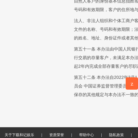
自然人客户的身份基本信息指姓
号码和有效期限，客户的住所地
法人、非法人组织和个体工商户
文件的名称、号码和有效期限；
的姓名、地址、身份证件或者其
第五十一条 本办法由中国人民银
行交易的存量客户，未满足本办
起2年内完成全部存量客户的尽职
第五十二条 本办法自2022年
z
员会 中国证券监督管理委员会 
意见反
保存的其他规定与本办法不一致
馈
关于下载和记娱乐
|
资质荣誉
|
帮助中心
|
隐私政策
|